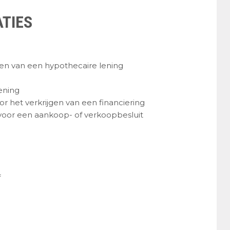
ATIES
gen van een hypothecaire lening
ening
r het verkrijgen van een financiering
voor een aankoop- of verkoopbesluit
f