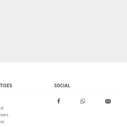
TISES
SOCIAL
od
ises
op