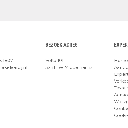
BEZOEK ADRES
EXPER
6 1807
Volta 10F
Home
kelaardij.nl
3241 LW Middelharnis
Aanb
Expert
Verko
Taxati
Aanko
Wie zij
Conta
Cookie