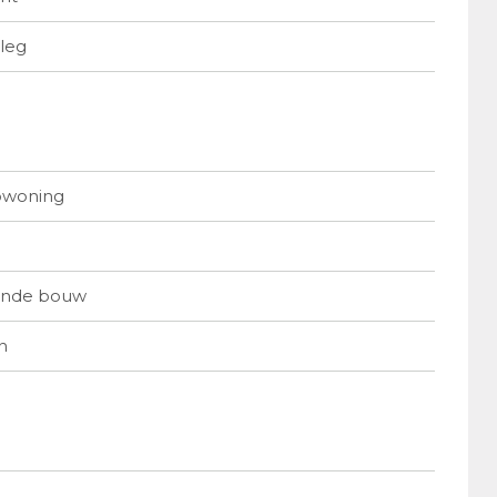
rleg
pwoning
ande bouw
n