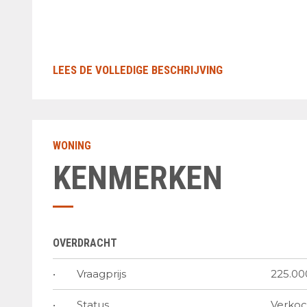
WONING
KENMERKEN
OVERDRACHT
Vraagprijs
225.000
Status
Verkoc