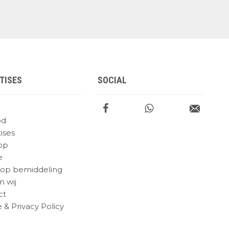
TISES
SOCIAL
od
ises
op
e
op bemiddeling
n wij
ct
 & Privacy Policy