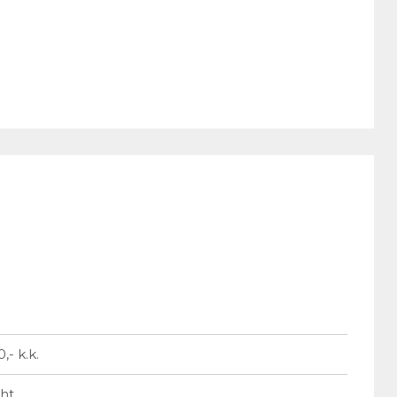
,- k.k.
ht