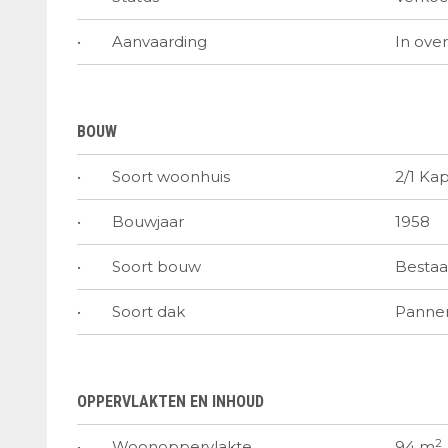
Aanvaarding
In ove
BOUW
Soort woonhuis
2/1 Ka
Bouwjaar
1958
Soort bouw
Besta
Soort dak
Panne
OPPERVLAKTEN EN INHOUD
2
Woonoppervlakte
94 m